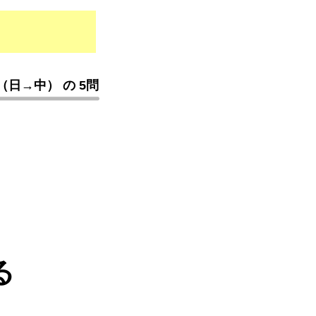
日→中） の 5問
る