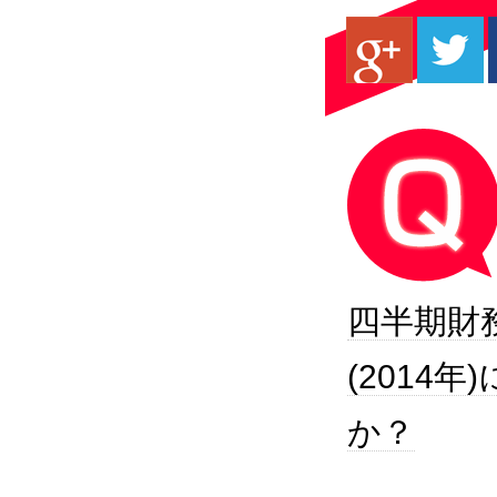
四半期財
(2014
か？