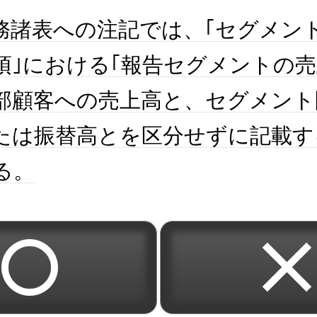
務諸表への注記では、｢セグメン
項｣における｢報告セグメントの売
部顧客への売上高と、セグメント
たは振替高とを区分せずに記載す
る。