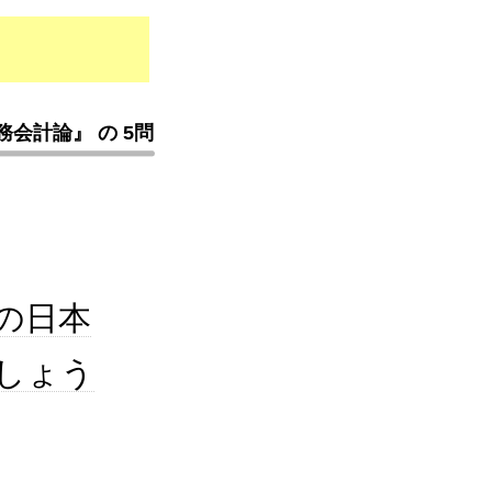
会計論』 の 5問
の日本
でしょう