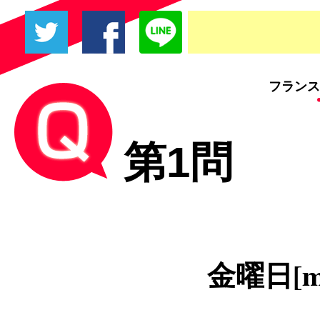
フランス
第1問
金曜日[m