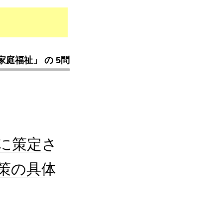
庭福祉」 の 5問
に策定さ
策の具体