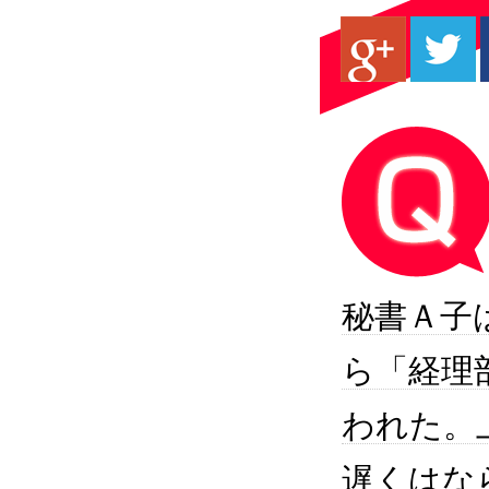
秘書Ａ子
ら「経理
われた。
遅くはな