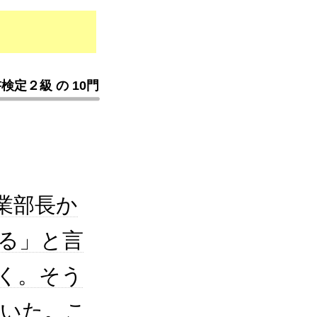
検定２級 の 10門
業部長か
る」と言
く。そう
ていた。こ