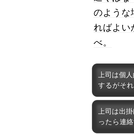
のような
ればよい
べ。
上司は個人
するがそれ
上司は出掛
ったら連絡