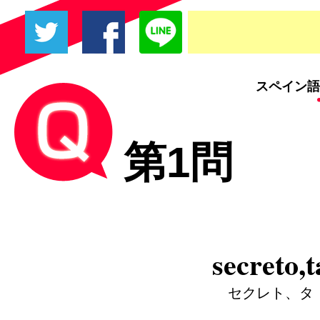
スペイン語
第1問
secreto,t
セクレト、タ