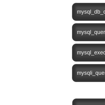
mysql_db_q
mysql_quer
mysql_exec
mysqli_que