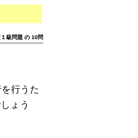
級問題 の 10問
実行を行うた
でしょう