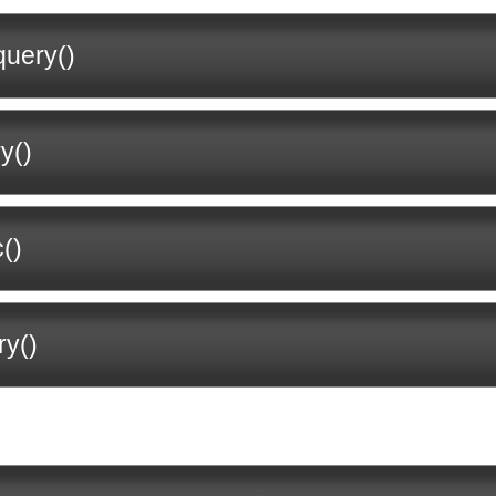
uery()
y()
()
ry()