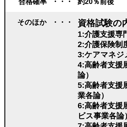
合格確率
・・・
約20％前後
そのほか
・・・
資格試験の
1:介護支援
2:介護保険制
3:ケアマネ
4:高齢者支
論）
5:高齢者支
業各論）
6:高齢者支
ビス事業各論
7:高齢者支