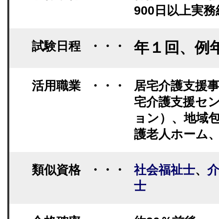
900日以上実
試験日程
・・・
年１回、例
活用職業
・・・
居宅介護支援
宅介護支援セ
ョン）、地域
護老人ホーム
類似資格
・・・
社会福祉士
、
士