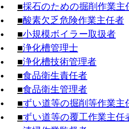
■
採石のための掘削作業主
■
酸素欠乏危険作業主任者
■
小規模ボイラー取扱者
■
浄化槽管理士
■
浄化槽技術管理者
■
食品衛生責任者
■
食品衛生管理者
■
ずい道等の掘削等作業主
■
ずい道等の覆工作業主任