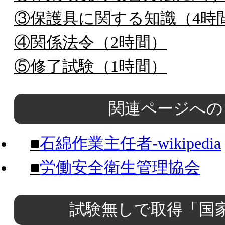
③保護具に関する知識（4時
④関係法令（2時間）
⑤修了試験（1時間）
関連ページへの
■
石綿作業主任者-wikipedia
■
労働安全衛生管理協会
試験無しで取得「国