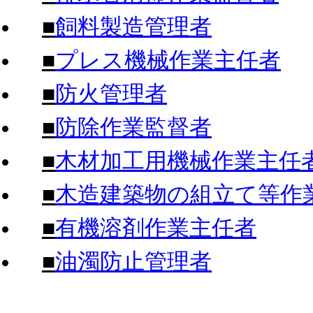
■
飼料製造管理者
■
プレス機械作業主任者
■
防火管理者
■
防除作業監督者
■
木材加工用機械作業主任
■
木造建築物の組立て等作
■
有機溶剤作業主任者
■
油濁防止管理者