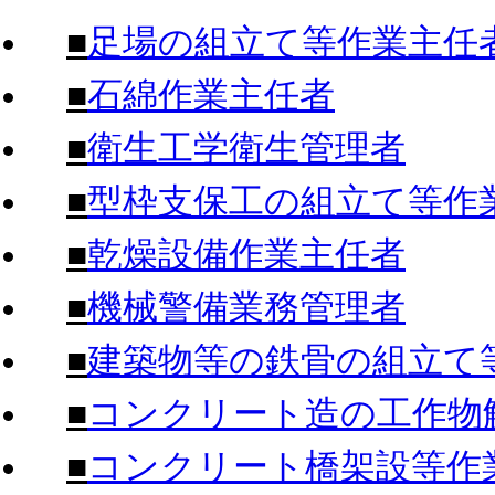
■
足場の組立て等作業主任
■
石綿作業主任者
■
衛生工学衛生管理者
■
型枠支保工の組立て等作
■
乾燥設備作業主任者
■
機械警備業務管理者
■
建築物等の鉄骨の組立て
■
コンクリート造の工作物
■
コンクリート橋架設等作