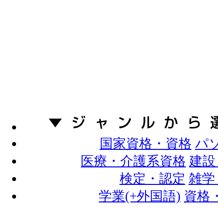
国家資格・資格
パ
医療・介護系資格
建設
検定・認定
雑学
学業(+外国語)
資格