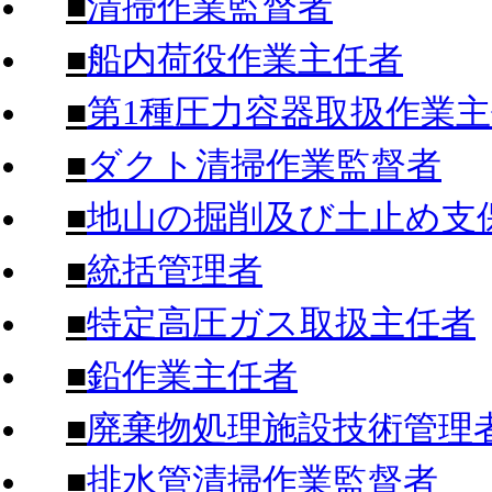
■
清掃作業監督者
■
船内荷役作業主任者
■
第1種圧力容器取扱作業
■
ダクト清掃作業監督者
■
地山の掘削及び土止め支
■
統括管理者
■
特定高圧ガス取扱主任者
■
鉛作業主任者
■
廃棄物処理施設技術管理
■
排水管清掃作業監督者